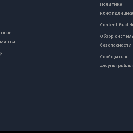
Политика
конфиденциа
я
Content Guidel
атные
Обзор систем
ументы
безопасности
p
Сообщить о
злоупотребле