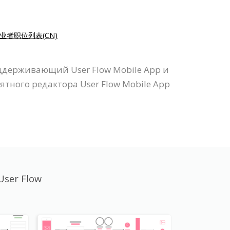
业者职位列表(CN)
оддерживающий User Flow Mobile App и
ятного редактора User Flow Mobile App
ser Flow