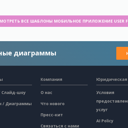
МОТРЕТЬ ВСЕ ШАБЛОНЫ МОБИЛЬНОЕ ПРИЛОЖЕНИЕ USER 
чные диаграммы
сы
Компания
Юридическая
/ Слайд-шоу
О нас
Условия
предоставлен
н / Диаграммы
Что нового
услуг
Пресс-кит
AI Policy
Связаться с нами