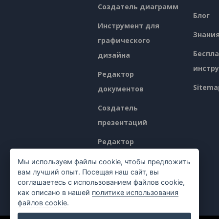
Создатель диаграмм
Блог
Инструмент для
Знани
графического
Беспл
дизайна
инстр
Редактор
Sitema
документов
Создатель
презентаций
Редактор
электронных таблиц
Мы используем файлы cookie, чтобы предложить
вам лучший опыт. Посещая наш сайт, вы
Ценообразование
соглашаетесь с использованием файлов cookie,
как описано в нашей
политике использования
файлов cookie
.