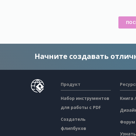
ПОС
Начните создавать отли
Продукт
Ресур
Набор инструментов
Книга 
для работы с PDF
Дизай
Создатель
Форум
флипбуков
Узнать