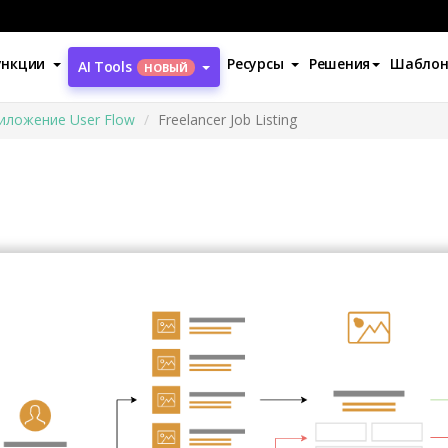
ункции
Ресурсы
Решения
Шабло
AI Tools
НОВЫЙ
иложение User Flow
Freelancer Job Listing