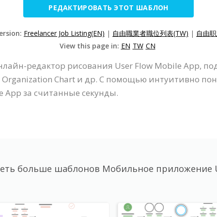
РЕДАКТИРОВАТЬ ЭТОТ ШАБЛОН
ersion:
Freelancer Job Listing(EN)
|
自由職業者職位列表(TW)
|
自由职
View this page in:
EN
TW
CN
онлайн-редактор рисования User Flow Mobile App, п
 Organization Chart и др. С помощью интуитивно пон
e App за считанные секунды.
еть больше шаблонов Мобильное приложение U