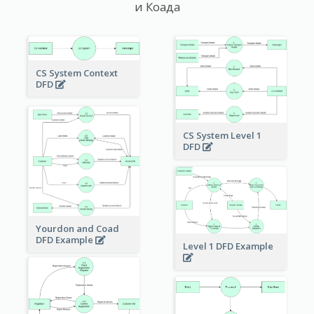
и Коада
CS System Context
DFD
CS System Level 1
DFD
Yourdon and Coad
DFD Example
Level 1 DFD Example