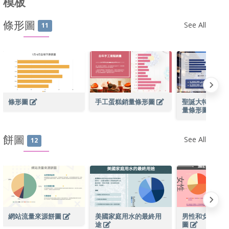
模板
條形圖
See All
11
條形圖
手工蛋糕銷量條形圖
聖誕大特賣期間
量條形圖
餅圖
See All
12
網站流量來源餅圖
美國家庭用水的最終用
男性和女性月收
途
圖