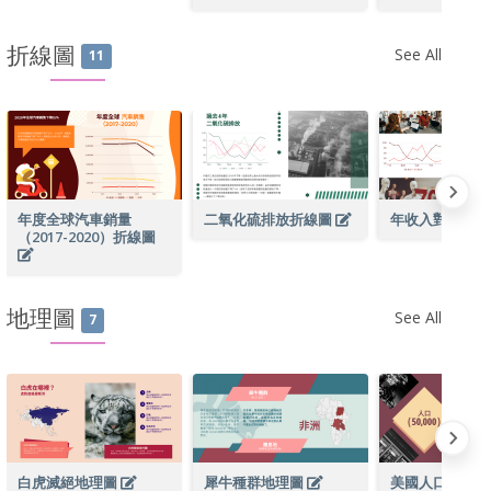
折線圖
See All
11
年度全球汽車銷量
二氧化硫排放折線圖
年收入對比折
（2017-2020）折線圖
地理圖
See All
7
白虎滅絕地理圖
犀牛種群地理圖
美國人口地理