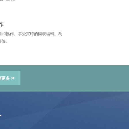
作
圖和協作。享受實時的圖表編輯。為
評論。
解更多
身