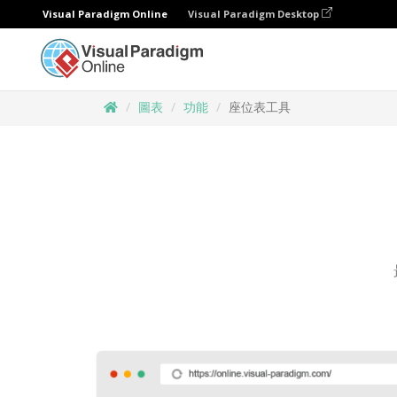
Visual Paradigm Online
Visual Paradigm Desktop
圖表
功能
座位表工具