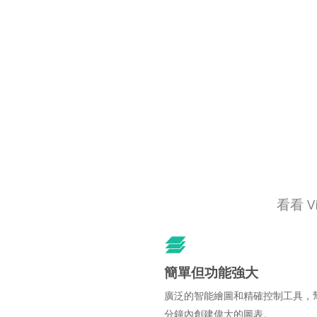
看看 V
簡單但功能強大
廣泛的智能繪圖和精確控制工具，
分鐘內創建偉大的圖表。