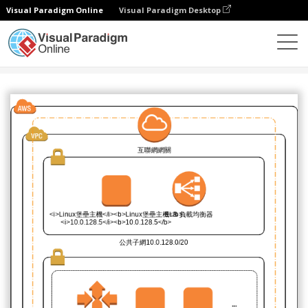
Visual Paradigm Online
Visual Paradigm Desktop
圖表
模板
AWS 架構圖
Kubernetes 示例