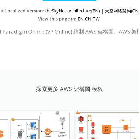
it Localized Version:
theSkyNet architecture(EN)
|
天空网络架构(CN
View this page in:
EN
CN
TW
Paradigm Online (VP Online) 繪制 AWS 架構
探索更多 AWS 架構圖 模板