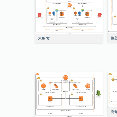
信
木星
克鲁