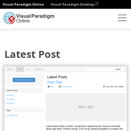
Visual Paradigm Online
Visual Paradigm Desktop
圖表
模板
Bootstrap 線框
Latest Post
Latest Post