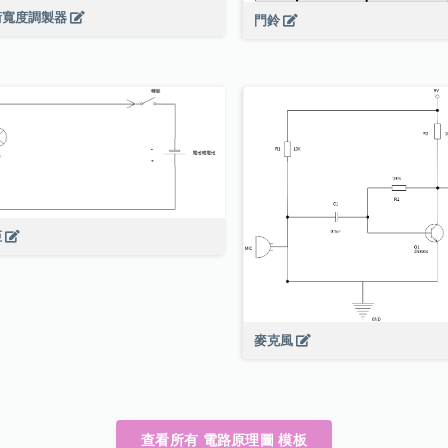
衝寬度調製器
門鈴
炬
麥克風
查看所有 電路原理圖 模板