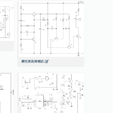
摩托車剎車喇叭