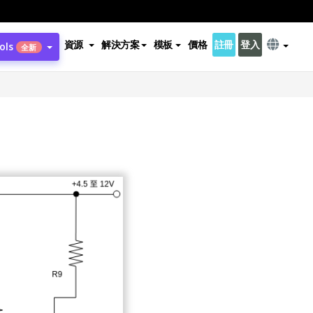
資源
解決方案
模板
價格
註冊
登入
ols
全新