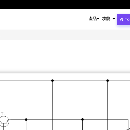
產品
功能
AI To
叭