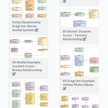
Entity Relationship
Diagram: Movie
Rental System
ER Model: Student
Score - Ternary
Relationship
ER Model Example:
Student Score -
Binary Relationship
ER Diagram Example:
Online Photo Album