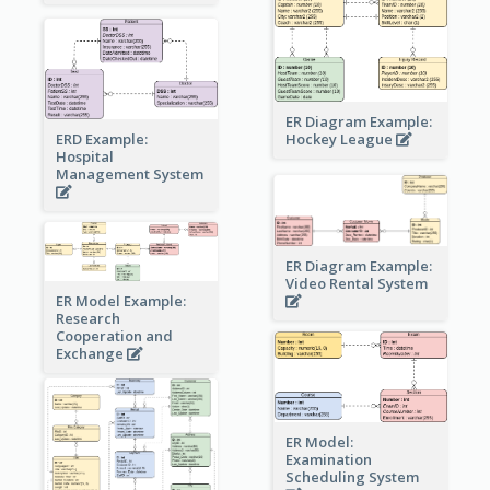
ER Diagram Example:
Hockey League
ERD Example:
Hospital
Management System
ER Diagram Example:
Video Rental System
ER Model Example:
Research
Cooperation and
Exchange
ER Model:
Examination
Scheduling System