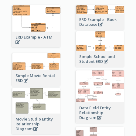
ERD Example - Book
Database
ERD Example - ATM
Simple School and
Student ERD
Simple Movie Rental
ERD
Data Field Entity
Relationship
Diagram
Movie Studio Entity
Relationship
Diagram