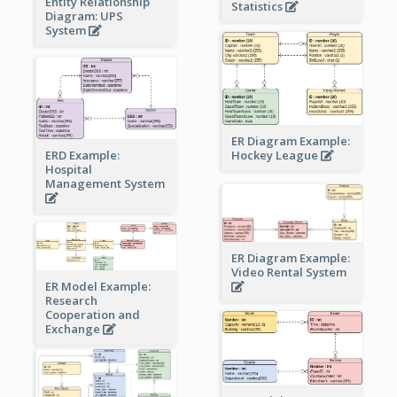
Entity Relationship
Statistics
Diagram: UPS
System
ER Diagram Example:
Hockey League
ERD Example:
Hospital
Management System
ER Diagram Example:
Video Rental System
ER Model Example:
Research
Cooperation and
Exchange