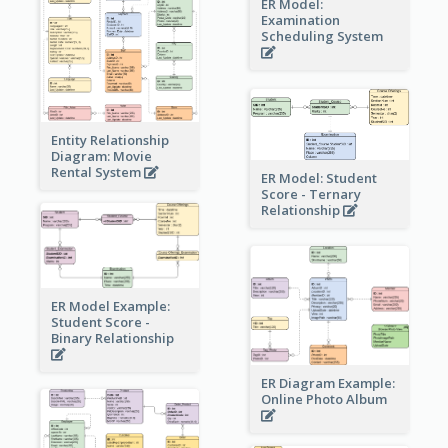
ER Model:
Examination
Scheduling System
Entity Relationship
Diagram: Movie
Rental System
ER Model: Student
Score - Ternary
Relationship
ER Model Example:
Student Score -
Binary Relationship
ER Diagram Example:
Online Photo Album