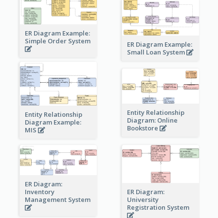
ER Diagram Example:
Simple Order System
ER Diagram Example:
Small Loan System
Entity Relationship
Entity Relationship
Diagram: Online
Diagram Example:
Bookstore
MIS
ER Diagram:
Inventory
ER Diagram:
Management System
University
Registration System