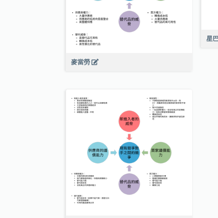
星
麥當勞