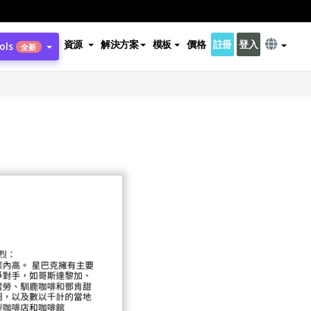
資源
解決方案
模板
價格
註冊
登入
ols
全新