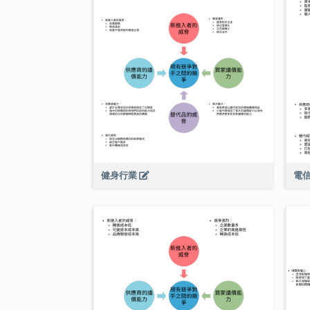
健身行業
電