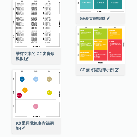
GE麥肯錫模型
帶有文本的 GE 麥肯錫
模板
GE 麥肯錫矩陣示例
9盒通用電氣麥肯錫網
格