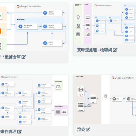
實時流處理 - 物聯網
P / 數據倉庫
渲染
雜事件處理