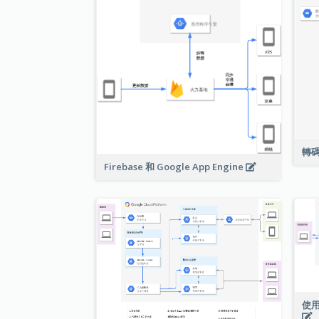
轉
Firebase 和 Google App Engine
使用