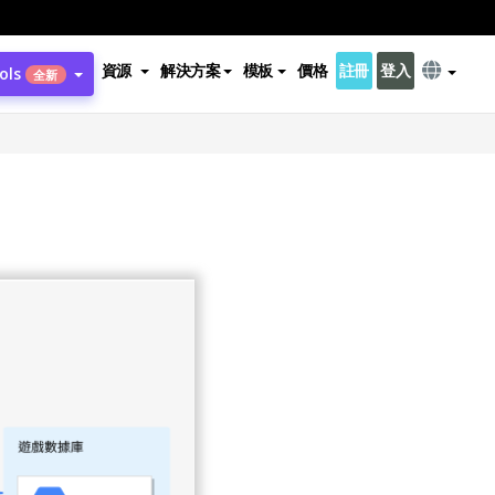
資源
解決方案
模板
價格
註冊
登入
ols
全新