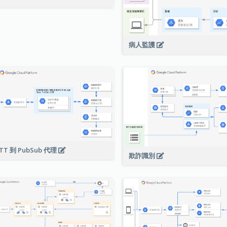
病人監護
TT 到 PubSub 代理
欺詐識別