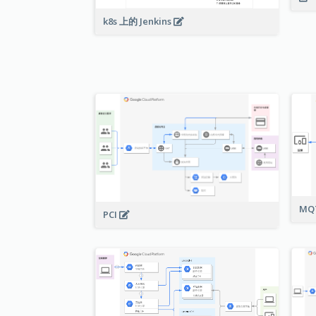
k8s 上的 Jenkins
MQ
PCI