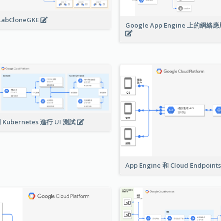
LabCloneGKE
Google App Engine 上的網
 Kubernetes 進行 UI 測試
App Engine 和 Cloud Endpoint