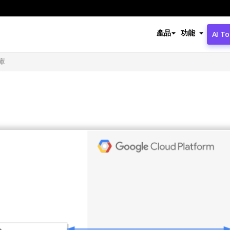
產品
功能
AI To
庫