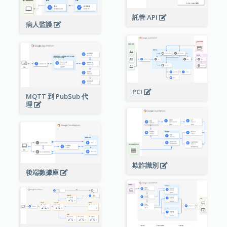
託管 API
病人監護
PCI
MQTT 到 PubSub 代
理
欺詐識別
後端數據庫