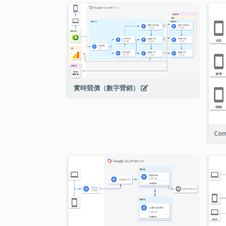
實時競價（數字營銷）
Com