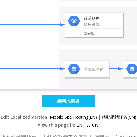
編輯此模板
Edit Localized Version:
Mobile Site Hosting(EN)
|
移動網站託管(CN)
View this page in:
EN
TW
CN