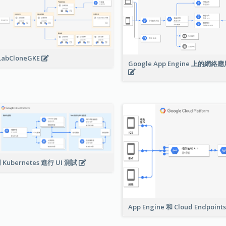
LabCloneGKE
Google App Engine 上的網
 Kubernetes 進行 UI 測試
App Engine 和 Cloud Endpoint