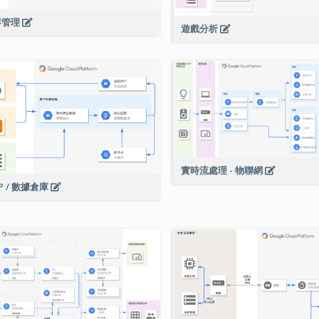
容管理
遊戲分析
實時流處理 - 物聯網
P / 數據倉庫