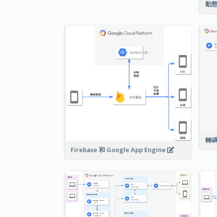
動
轉
Firebase 和 Google App Engine