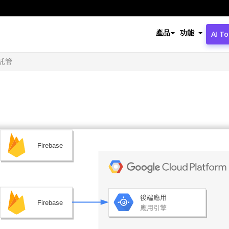
產品
功能
AI To
託管