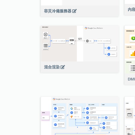
內
容災冷備服務器
混合渲染
DM