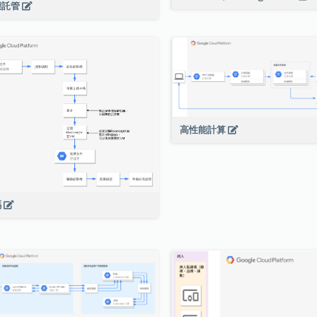
態託管
高性能計算
碼