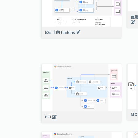
使用
k8s 上的 Jenkins
MQ
PCI