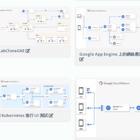
LabCloneGKE
Google App Engine 上的網
 Kubernetes 進行 UI 測試