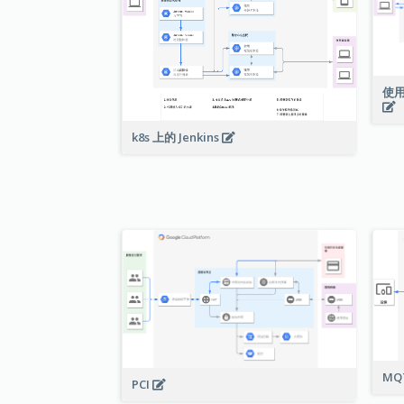
使用
k8s 上的 Jenkins
MQ
PCI