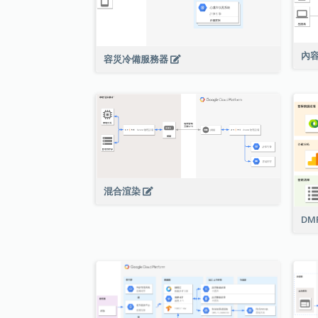
內
容災冷備服務器
混合渲染
DM