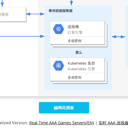
編輯此模板
alized Version:
Real-Time AAA Games Servers(EN)
|
实时 AAA 游戏服