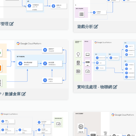
容管理
遊戲分析
實時流處理 - 物聯網
P / 數據倉庫