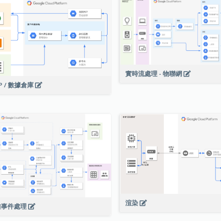
實時流處理 - 物聯網
P / 數據倉庫
渲染
雜事件處理