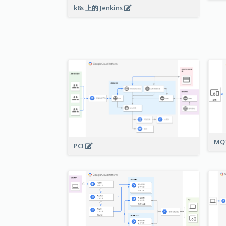
k8s 上的 Jenkins
MQ
PCI