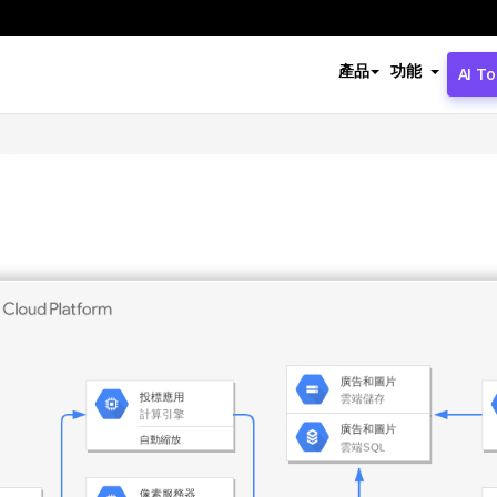
產品
功能
AI To