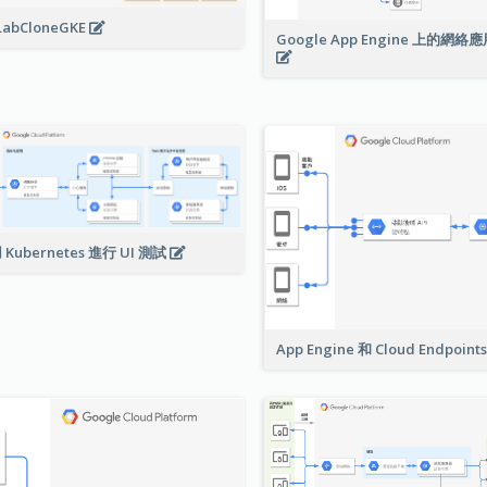
LabCloneGKE
Google App Engine 上的網
 Kubernetes 進行 UI 測試
App Engine 和 Cloud Endpoint