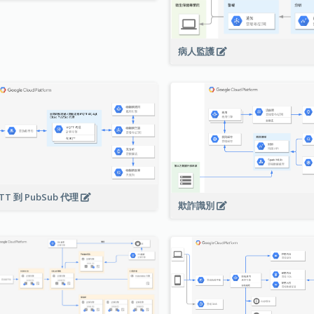
病人監護
TT 到 PubSub 代理
欺詐識別