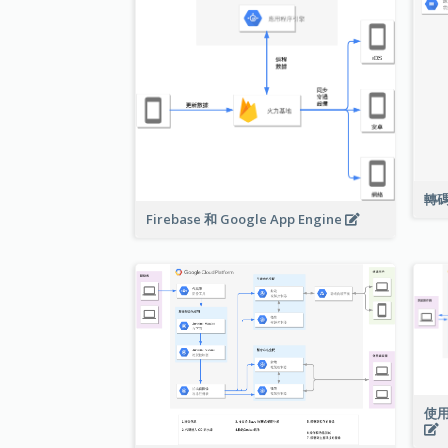
轉
Firebase 和 Google App Engine
使用