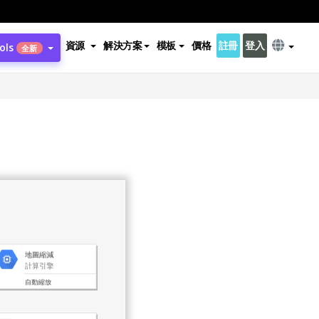
資源
解決方案
模板
價格
註冊
登入
ols
全新