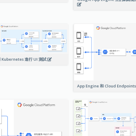
 Kubernetes 進行 UI 測試
App Engine 和 Cloud Endpoint