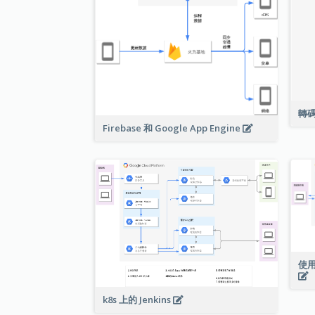
轉
Firebase 和 Google App Engine
使用
k8s 上的 Jenkins