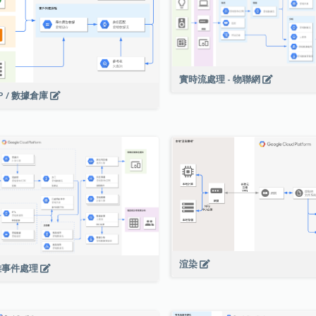
實時流處理 - 物聯網
P / 數據倉庫
渲染
雜事件處理