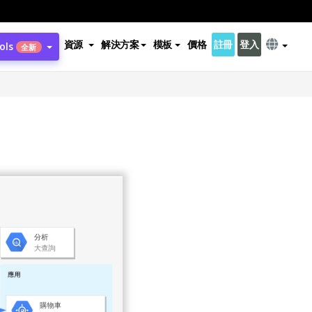
資源
解決方案
模板
價格
註冊
登入
ols
全新