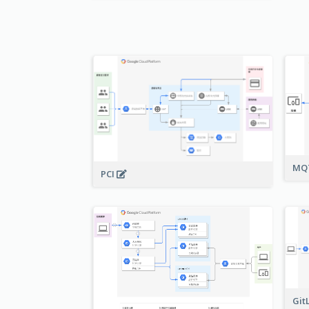
MQ
PCI
Git