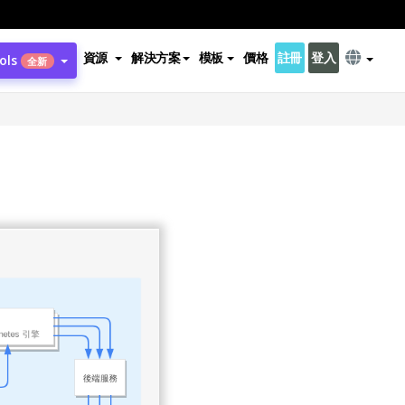
資源
解決方案
模板
價格
註冊
登入
ols
全新