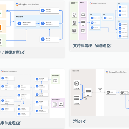
實時流處理 - 物聯網
P / 數據倉庫
渲染
雜事件處理