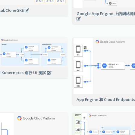
LabCloneGKE
Google App Engine 上的網
 Kubernetes 進行 UI 測試
App Engine 和 Cloud Endpoint