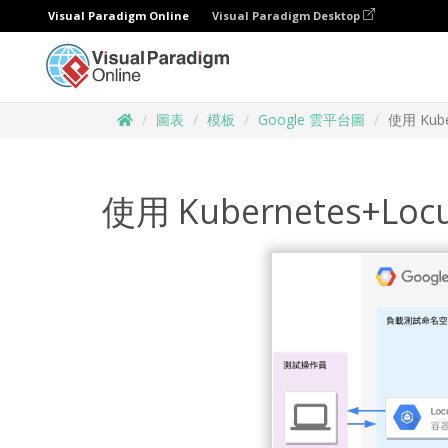
Visual Paradigm Online
Visual Paradigm Desktop
圖表
模板
Google 雲平台圖
使用 Kub
使用 Kubernetes+L