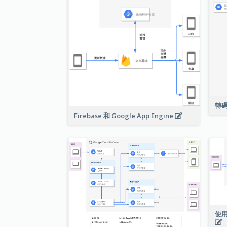
轉
Firebase 和 Google App Engine
使用