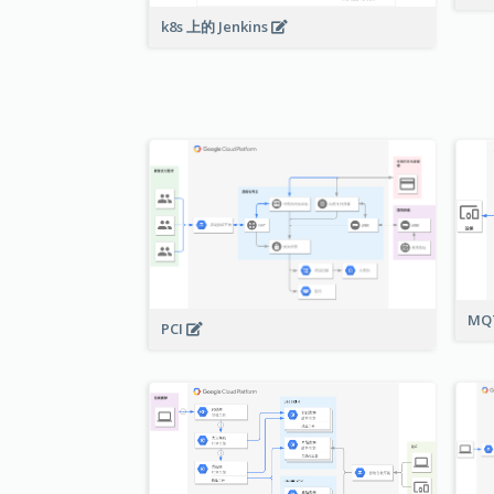
k8s 上的 Jenkins
MQ
PCI