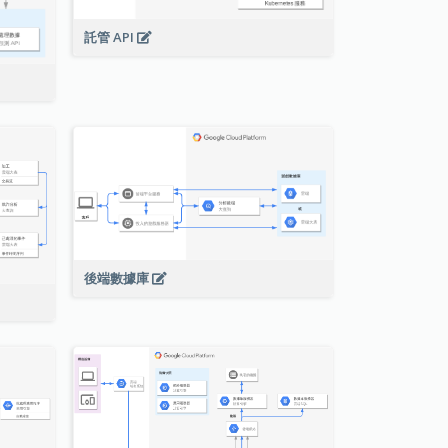
託管 API
後端數據庫