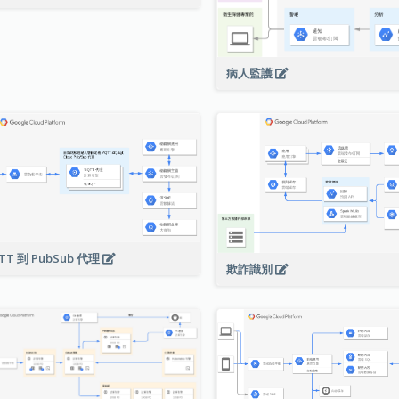
病人監護
TT 到 PubSub 代理
欺詐識別