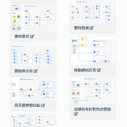
實時競價
實時庫存
移動網站託管
購物車分析
容災暖靜態站點
信標和有針對性的營銷