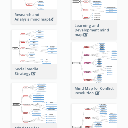
Research and
Analysis mind map
Learning and
Development mind
map
Social Media
Strategy
Mind Map for Conflict
Resolution
Mind Map for