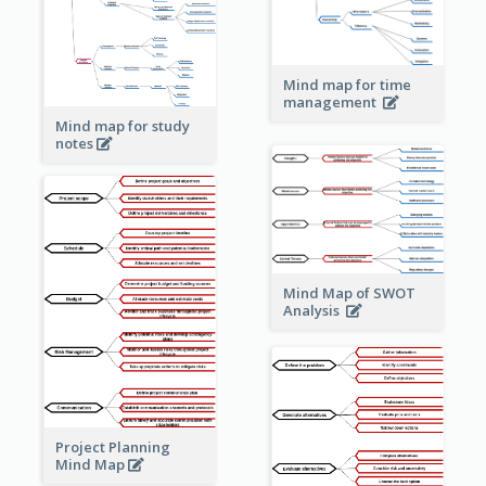
Mind map for time
management
Mind map for study
notes
Mind Map of SWOT
Analysis
Project Planning
Mind Map