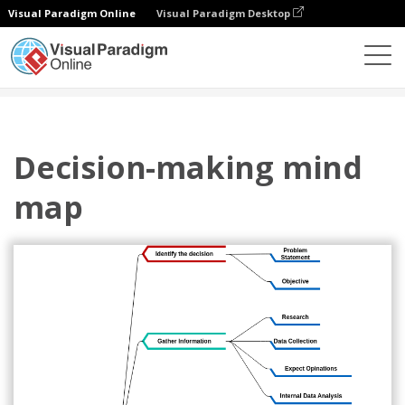
Visual Paradigm Online
Visual Paradigm Desktop
圖表
模板
心智圖
Decision-making mind map
Decision-making mind
map