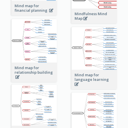
Mind map for
financial planning
Mindfulness Mind
Map
Mind map for
relationship building
Mind map for
language learning