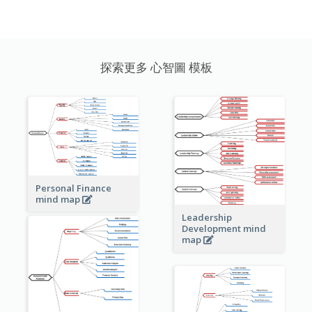
探索更多 心智圖 模板
Personal Finance
mind map
Leadership
Development mind
map