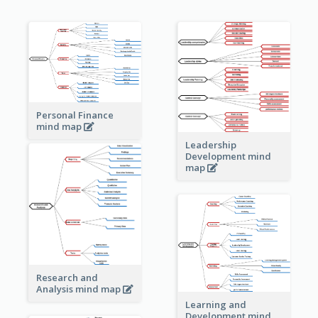
Personal Finance
mind map
Leadership
Development mind
map
Research and
Analysis mind map
Learning and
Development mind