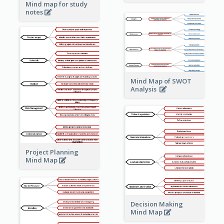
Mind map for study
notes
Mind Map of SWOT
Analysis
Project Planning
Mind Map
Decision Making
Mind Map