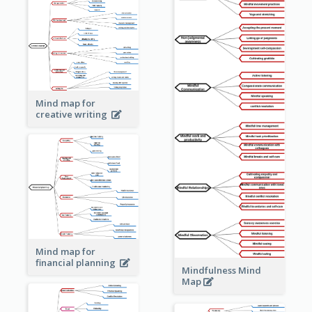
Mind map for
creative writing
Mind map for
financial planning
Mindfulness Mind
Map