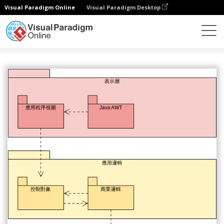
Visual Paradigm Online
Visual Paradigm Desktop
圖表
模板
包圖
MVC结构