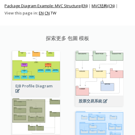
Package Diagram Example: MVC Structure(EN)
|
MVC结构(CN)
|
View this page in:
EN
CN
TW
探索更多 包圖 模板
EJB Profile Diagram
股票交易系統