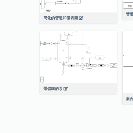
管
簡化的管道和儀表圖
帶儲罐的泵
混