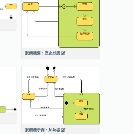
狀態機圖：歷史狀態
狀態機示例：加熱器