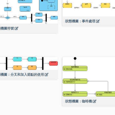
狀態機圖：事件處理
態機圖符號
態機圖：分叉和加入節點的使用
狀態機圖：咖啡機