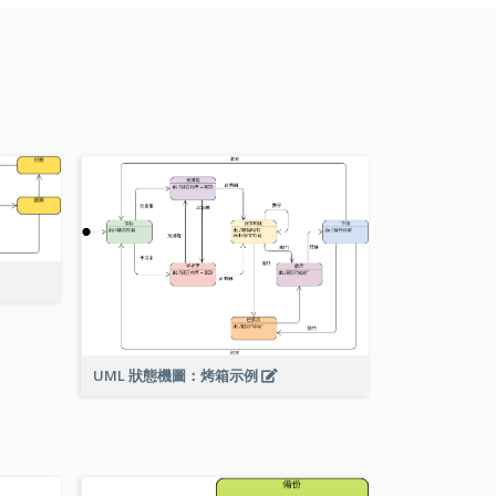
UML 狀態機圖：烤箱示例