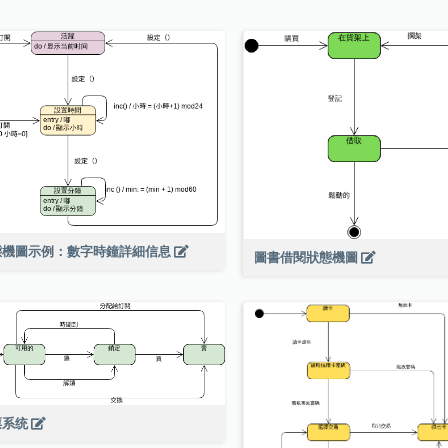
態機圖示例：數字時鐘詳細信息
圖書借閱狀態機圖
票系统