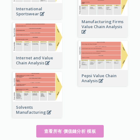
International
Sportswear
Manufacturing Firms
Value Chain Analysis
Internet and Value
Chain Analysis
Pepsi Value Chain
Analysis
Solvents
Manufacturing
查看所有 價值鏈分析 模板