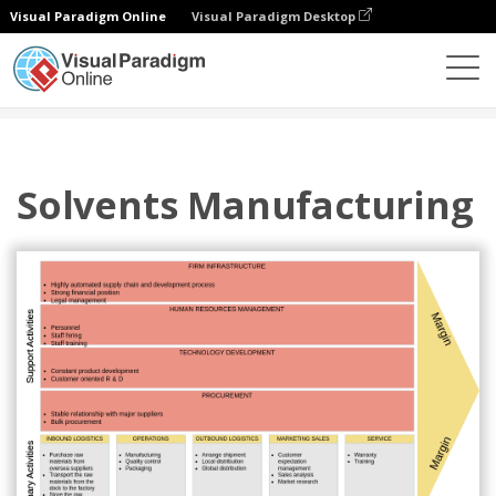
Visual Paradigm Online
Visual Paradigm Desktop
圖表
模板
價值鏈分析
Solvents Manufacturing
Solvents Manufacturing