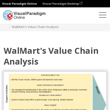
Visual Paradigm Online
Visual Paradigm Desktop
圖表
模板
價值鏈分析
WalMart's Value Chain Analysis
WalMart's Value Chain
Analysis