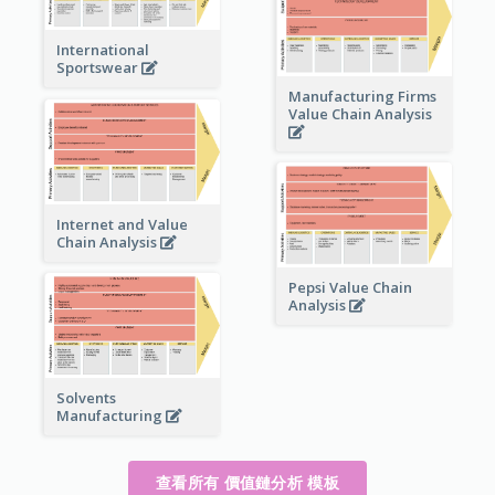
International
Sportswear
Manufacturing Firms
Value Chain Analysis
Internet and Value
Chain Analysis
Pepsi Value Chain
Analysis
Solvents
Manufacturing
查看所有 價值鏈分析 模板