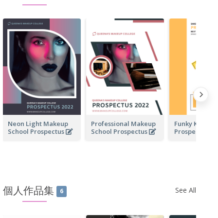
Neon Light Makeup
Professional Makeup
Funky Kinder
School Prospectus
School Prospectus
Prospectus
個人作品集
See All
6