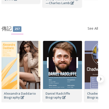
—Charles Lamb
傳記
See All
257
Alexandra Daddario
Daniel Radcliffe
Chadwick Bo
Biography
Biography
Biography