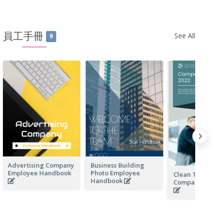
員工手冊
See All
9
Advertising Company
Business Building
Employee Handbook
Photo Employee
Clean Techno
Handbook
Company Ha