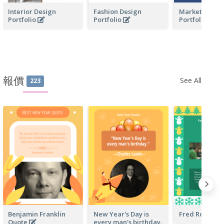
Interior Design
Fashion Design
Marketing Bus
Portfolio
Portfolio
Portfolio
報價
See All
223
Benjamin Franklin
New Year's Day is
Fred Rogers 
Quote
every man's birthday.