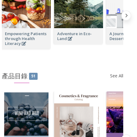
Empowering Patients
Adventure in Eco-
A Journey Th
through Health
Land
Desserts
Literacy
產品目錄
See All
51