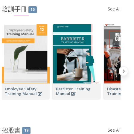
培訓手冊
See All
15
Employee Safety
Barrister Training
Disaster Resp
Training Manual
Manual
Training Man
招股書
See All
19