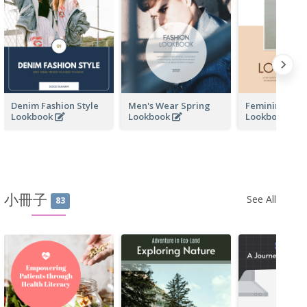
Denim Fashion Style
Men's Wear Spring
Feminine Wo
Lookbook
Lookbook
Lookbook
小冊子
See All
83