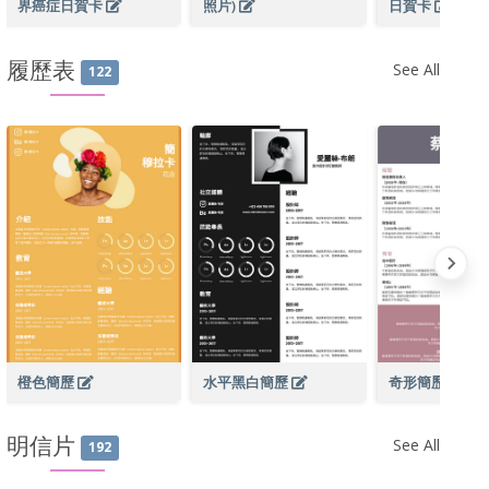
界癌症日賀卡
照片)
日賀卡
履歷表
See All
122
橙色簡歷
水平黑白簡歷
奇形簡歷
明信片
See All
192