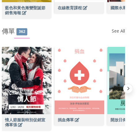
藍色和黃色漸變聖誕節
在線教育課程
國際水果日攝
銷售海報
傳單
See All
362
情人節服裝特別促銷宣
捐血傳單
開放日傳單
傳單張