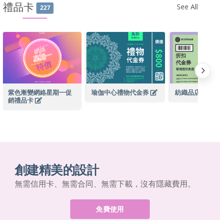
禮品卡
See All
227
紫色漸變網絡星期一促
瑜伽中心禮物代金券
紡織品店折扣
銷禮品卡
創建精美的設計
無需信用卡、無需合同、無需下載，沒有隱藏費用。
免費使用