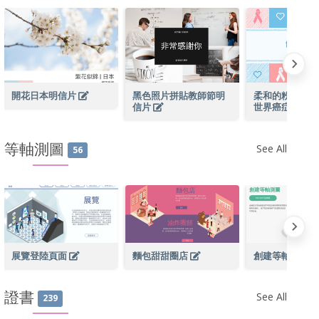
開花日本明信片
黑色照片拼貼教師節明
柔和的粉紅色和
信片
世界癌症日明
等軸測圖
See All
56
展覽登陸頁面
麵包甜甜圈店
創建等軸測圖
證書
See All
239