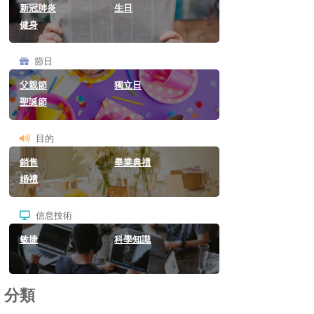
新冠肺炎
生日
健身
節日
父親節
獨立日
聖誕節
目的
銷售
畢業典禮
婚禮
信息技術
敏捷
科學知識
分類