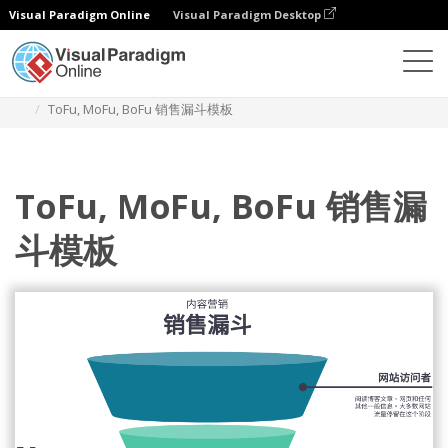
Visual Paradigm Online
Visual Paradigm Desktop
图表
模板
ToFu，MoFu，BoFu
ToFu, MoFu, BoFu 销售漏斗模板
ToFu, MoFu, BoFu 销售漏
斗模板