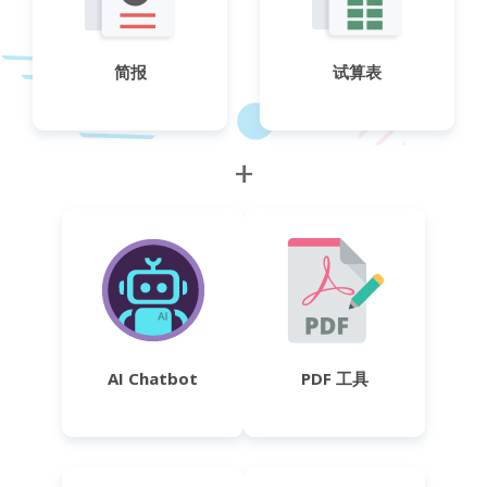
简报
试算表
+
AI Chatbot
PDF 工具