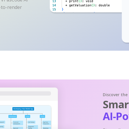
y-to-render
Discover the
Smart
AI-P