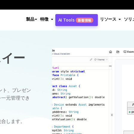
製品
特徴
リソース
ソリ
AI Tools
新着情報
スイー
キュメント、プレゼン
を一元管理でき
で統合します。