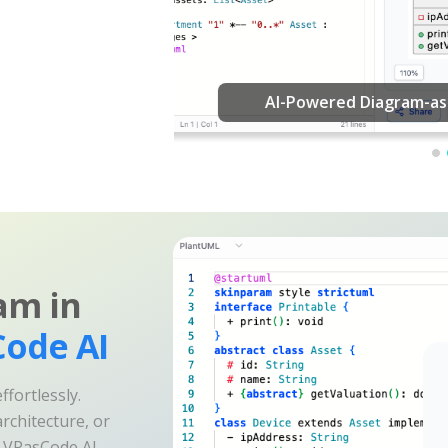
am in
ode AI
fortlessly.
rchitecture, or
e VPasCode AI