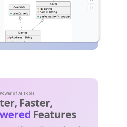
 Power of AI Tools
er, Faster,
owered
Features