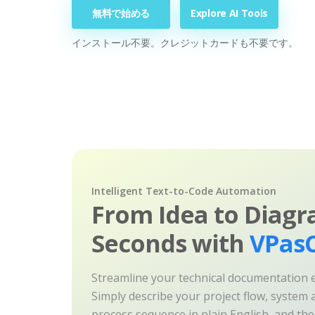
無料で始める
Explore AI Tools
インストール不要。クレジットカードも不要です。
Intelligent Text-to-Code Automation
From Idea to Diagr
Seconds with
VPasC
Streamline your technical documentation ef
Simply describe your project flow, system a
process sequence in plain English, and th