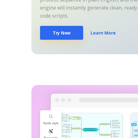
engine will instantly generate clean, read
code scripts.
Try Now
Learn More