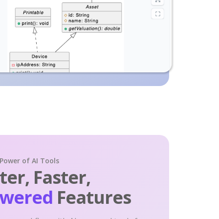
 Power of AI Tools
er, Faster,
owered
Features