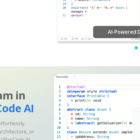
am in
ode AI
fortlessly.
rchitecture, or
e VPasCode AI