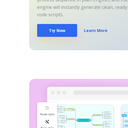
engine will instantly generate clean, read
code scripts.
Try Now
Learn More