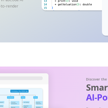
y-to-render
Discover the
Smart
AI-P