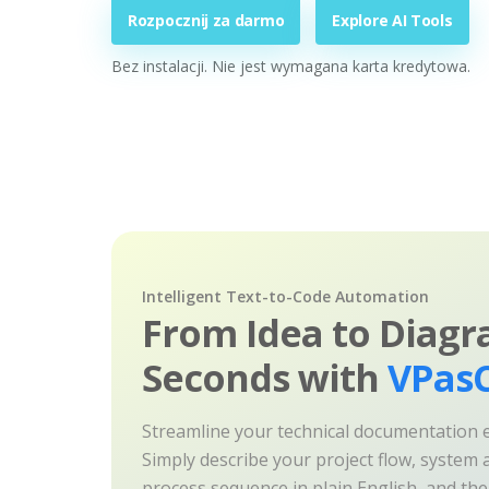
Rozpocznij za darmo
Explore AI Tools
Bez instalacji. Nie jest wymagana karta kredytowa.
Intelligent Text-to-Code Automation
From Idea to Diagr
Seconds with
VPasC
Streamline your technical documentation ef
Simply describe your project flow, system a
process sequence in plain English, and th