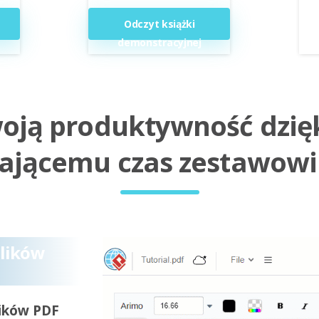
Odczyt książki
demonstracyjnej
woją produktywność dzię
ającemu czas zestawowi
plików
lików PDF