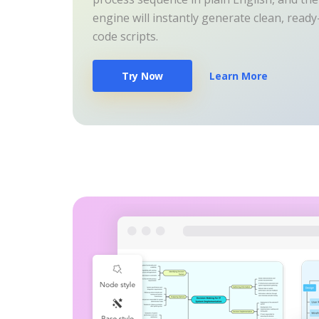
engine will instantly generate clean, read
code scripts.
Try Now
Learn More