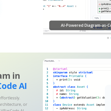
Edyc
am in
ode AI
fortlessly.
rchitecture, or
e VPasCode AI