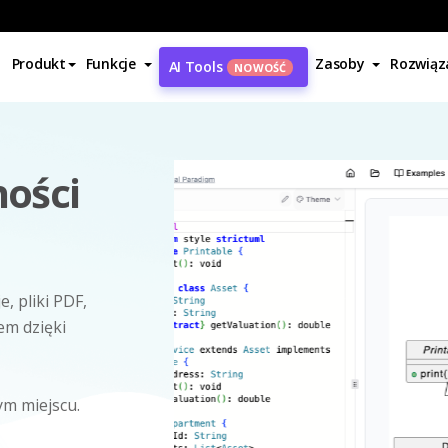
Produkt
Funkcje
Zasoby
Rozwiąz
AI Tools
NOWOŚĆ
ości
, pliki PDF,
em dzięki
nym miejscu.