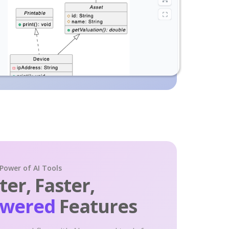
 Power of AI Tools
er, Faster,
owered
Features