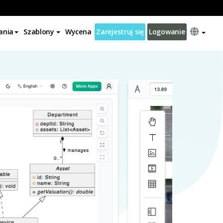
ania
Szablony
Wycena
Zarejestruj się
Logowanie