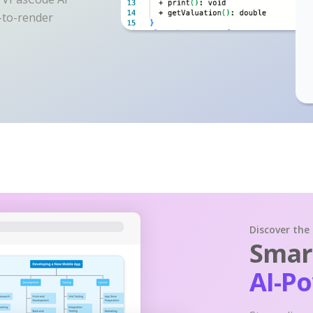
y-to-render
Discover the
Smart
AI-P