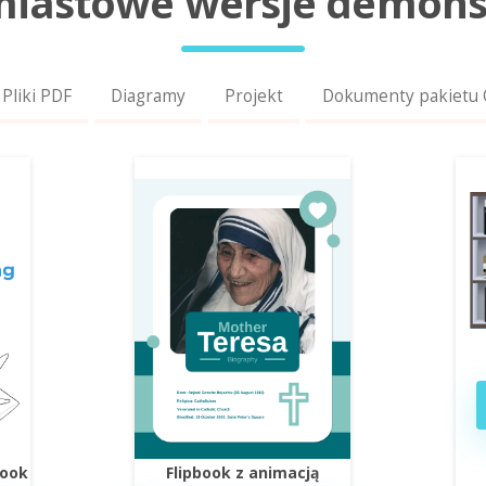
iastowe wersje demons
Pliki PDF
Diagramy
Projekt
Dokumenty pakietu O
book
Flipbook z animacją