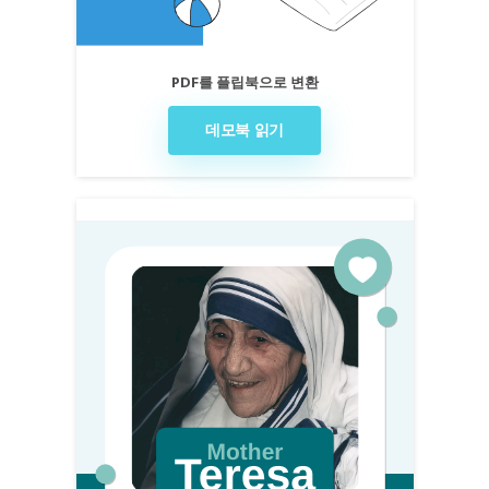
PDF를 플립북으로 변환
데모북 읽기