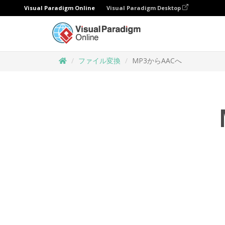
Visual Paradigm Online
Visual Paradigm Desktop
ファイル変換
MP3からAACへ