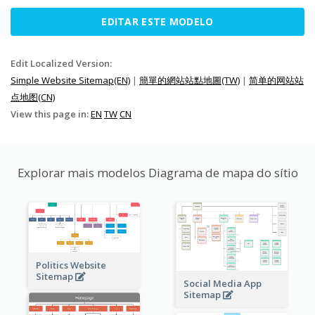
EDITAR ESTE MODELO
Edit Localized Version:
Simple Website Sitemap(EN)
|
簡單的網站站點地圖(TW)
|
简单的网站站
点地图(CN)
View this page in:
EN
TW
CN
Explorar mais modelos Diagrama de mapa do sítio
Politics Website
Sitemap
Social Media App
Sitemap