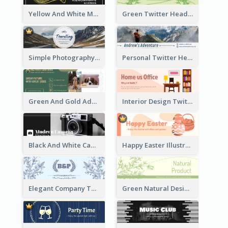
Yellow And White Music Instrument Twitter Header About Orchestra Performance
Green Twitter Header With Bamboo Decoration
Simple Photography Twitter Header Promoting Travelling
Personal Twitter Header Of Hiker
Green And Gold Adoption Promotion Header Design
Interior Design Twitter Header In Warm Colour Tone
Black And White Camera Twitter Header
Happy Easter Illustrated Twitter Header
Elegant Company Twitter Header In Blue Colour Tone
Green Natural Design Twitter Header