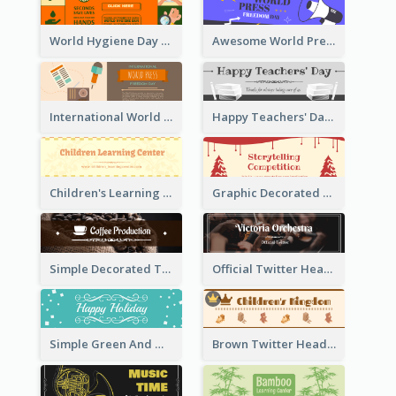
World Hygiene Day Promotion Twitter Header
Awesome World Press Freedom Day Twitter Header
International World Press Freedom Day Twitter Header
Happy Teachers' Day Twitter Header With Decorations Of Books
Children's Learning Center Twitter Header In Orange Colour Tone
Graphic Decorated Twitter Header About Storytelling Competition
Simple Decorated Twitter Header About Coffee
Official Twitter Header Of Orchestra
Simple Green And White Twitter Header With Theme Of Holiday
Brown Twitter Header Created For Toy Store