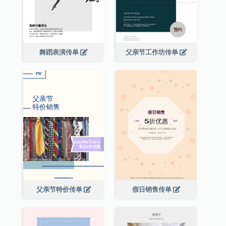
舞蹈表演传单
父亲节工作坊传单
父亲节特价传单
假日销售传单