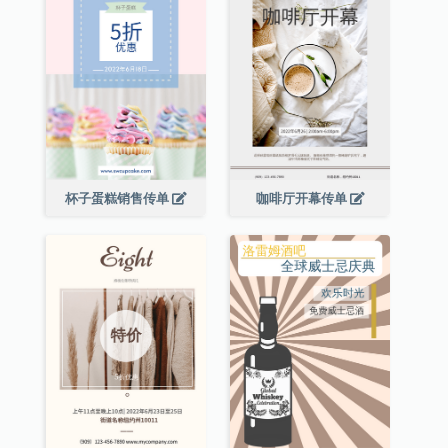
杯子蛋糕销售传单
咖啡厅开幕传单