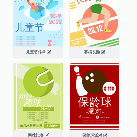
儿童节传单
募捐长跑
网球比赛
保龄球派对