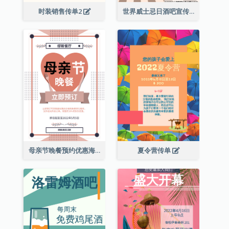
时装销售传单2
世界威士忌日酒吧宣传传单
母亲节晚餐预约优惠海报
夏令营传单