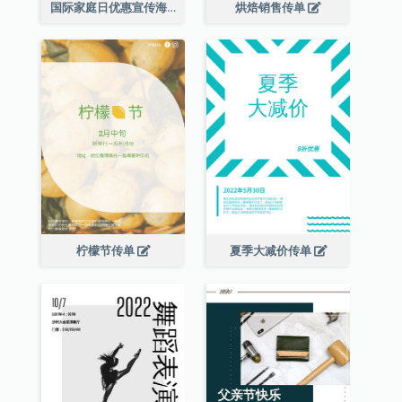
国际家庭日优惠宣传海报
烘焙销售传单
柠檬节传单
夏季大减价传单