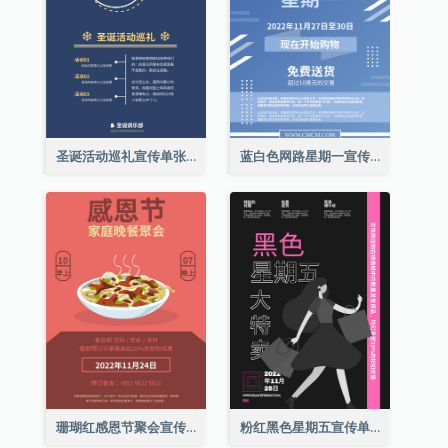
圣诞活动巡礼宣传单张(附介绍)
蓝白色网路星期一宣传单张
珊瑚红感恩节聚会宣传单张
粉红黑色星期五宣传单张