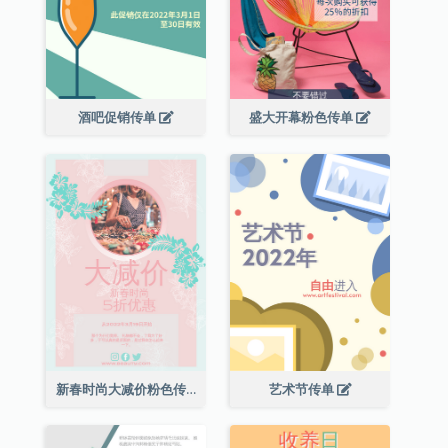
酒吧促销传单
盛大开幕粉色传单
新春时尚大减价粉色传单
艺术节传单