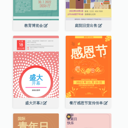
教育博览会
庭院旧货出售
盛大开幕2
餐厅感恩节宣传传单