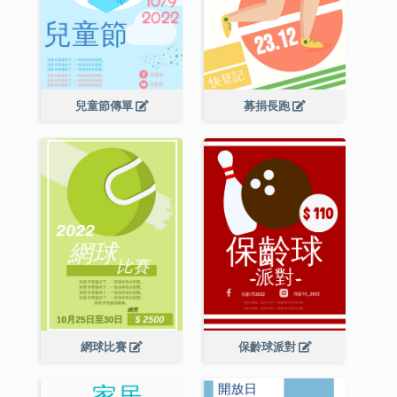
兒童節傳單
募捐長跑
網球比賽
保齡球派對