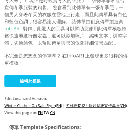
冬天來了！ 現在是時候賣冬天的衣服了！ 該傳單非常適合
宣傳冬季服裝的銷售。 您會看到此傳單有一張冬季照，一
個男人穿著冬天的衣服在雪地上行走，而且此傳單具有白色
和藍色色調，很容易讓人理解。 該傳單由創意傳單製造商
InfoART
製作，此驚人的工具可以幫助您使用此傳單模板輕
鬆快速地進行自定義，還可以添加照片，編輯文本，調整字
體，切換顏色，以幫助傳單與您的促銷詳細信息匹配 。
不完全是您想念的傳單嗎？ 在InfoART上發現更多很棒的傳
單模板！
編輯此模板
Edit Localized Version:
Winter Clothes On Sale Flyer(EN)
|
冬日衣装12月限时优惠宣传单张(CN)
View this page in:
EN
TW
CN
傳單 Template Specifications: