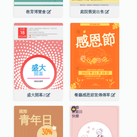
教育博覽會
庭院舊貨出售
盛大開幕2
餐廳感恩節宣傳傳單