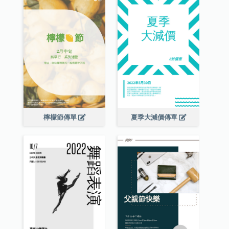
檸檬節傳單
夏季大減價傳單