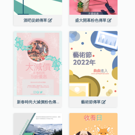
酒吧促銷傳單
盛大開幕粉色傳單
新春時尚大減價粉色傳單
藝術節傳單