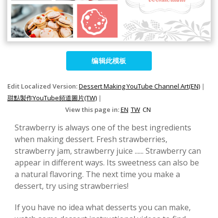
编辑此模板
Edit Localized Version:
Dessert Making YouTube Channel Art(EN)
|
甜點製作YouTube頻道圖片(TW)
|
View this page in:
EN
TW
CN
Strawberry is always one of the best ingredients
when making dessert. Fresh strawberries,
strawberry jam, strawberry juice ...... Strawberry can
appear in different ways. Its sweetness can also be
a natural flavoring. The next time you make a
dessert, try using strawberries!
If you have no idea what desserts you can make,