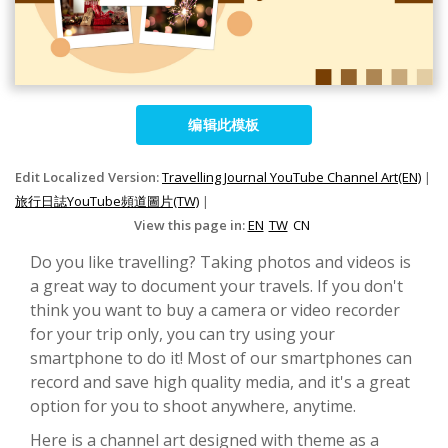
编辑此模板
Edit Localized Version:
Travelling Journal YouTube Channel Art(EN)
|
旅行日誌YouTube頻道圖片(TW)
|
View this page in:
EN
TW
CN
Do you like travelling? Taking photos and videos is
a great way to document your travels. If you don't
think you want to buy a camera or video recorder
for your trip only, you can try using your
smartphone to do it! Most of our smartphones can
record and save high quality media, and it's a great
option for you to shoot anywhere, anytime.
Here is a channel art designed with theme as a