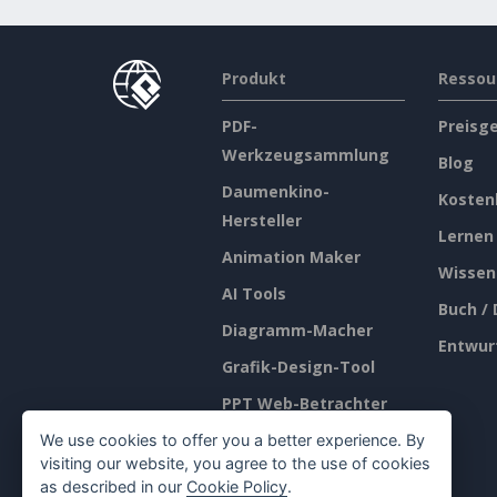
Produkt
Ressou
PDF-
Preisg
Werkzeugsammlung
Blog
Daumenkino-
Kosten
Hersteller
Lernen
Animation Maker
Wissen
AI Tools
Buch /
Diagramm-Macher
Entwur
Grafik-Design-Tool
PPT Web-Betrachter
Dokument-Editor
We use cookies to offer you a better experience. By
visiting our website, you agree to the use of cookies
Präsentationsersteller
as described in our
Cookie Policy
.