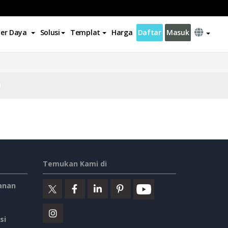
er Daya
Solusi
Templat
Harga
Daftar
Masuk
Temukan Kami di
anan
si