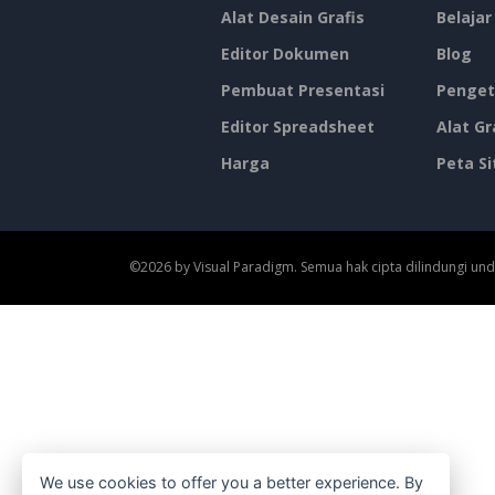
Alat Desain Grafis
Belajar
Editor Dokumen
Blog
Pembuat Presentasi
Penget
Editor Spreadsheet
Alat Gr
Harga
Peta Si
©2026 by Visual Paradigm. Semua hak cipta dilindungi un
We use cookies to offer you a better experience. By