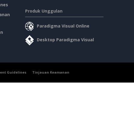
ines
Produk Unggulan
anan
Paradigma Visual Online
an
Desktop Paradigma Visual
ent Guidelines
Tinjauan Keamanan