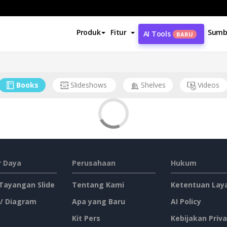
Produk
Fitur
Sumb
AI Tools
BARU
Books
Slideshows
Shelves
Videos
 Daya
Perusahaan
Hukum
 Tayangan Slide
Tentang Kami
Ketentuan Lay
 / Diagram
Apa yang Baru
AI Policy
Kit Pers
Kebijakan Priva