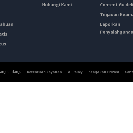
Hubungi Kami
Content Guidel
Tinjauan Keam
ahuan
Laporkan
Penyalahguna
atis
tus
dang-undang.
Ketentuan Layanan
AI Policy
Kebijakan Privasi
Cont