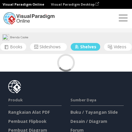
Visual Paradigm Online
Visual Paradigm Desktop
Komunitas
User
Brenda Cooke
Books
Slideshows
Shelves
Videos
Produk
Sumber Daya
Rangkaian Alat PDF
Buku / Tayangan Slide
Pembuat Flipbook
Desain / Diagram
Pembuat Diagram
Forum