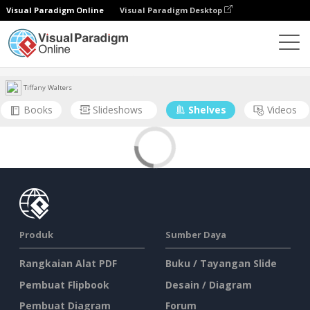
Visual Paradigm Online
Visual Paradigm Desktop
Komunitas
User
Tiffany Walters
Books
Slideshows
Shelves
Videos
Produk
Sumber Daya
Rangkaian Alat PDF
Buku / Tayangan Slide
Pembuat Flipbook
Desain / Diagram
Pembuat Diagram
Forum