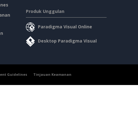
ines
Produk Unggulan
anan
Paradigma Visual Online
an
Desktop Paradigma Visual
ent Guidelines
Tinjauan Keamanan