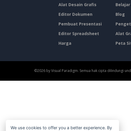
Alat Desain Grafis
Belajar
Editor Dokumen
Blog
Pembuat Presentasi
Penget
Editor Spreadsheet
Alat Gr
Harga
Peta Si
©2026 by Visual Paradigm. Semua hak cipta dilindungi un
We use cookies to offer you a better experience. By