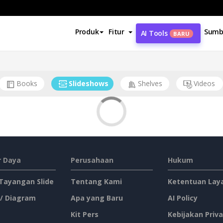
Produk
Fitur
Sumb
AI Tools
BARU
Books
Slideshows
Shelves
Videos
 Daya
Perusahaan
Hukum
 Tayangan Slide
Tentang Kami
Ketentuan Lay
 / Diagram
Apa yang Baru
AI Policy
Kit Pers
Kebijakan Priva