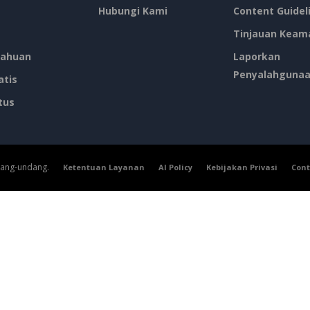
Hubungi Kami
Content Guidel
Tinjauan Keam
ahuan
Laporkan
Penyalahguna
atis
tus
dang-undang.
Ketentuan Layanan
AI Policy
Kebijakan Privasi
Cont