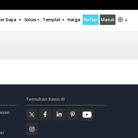
er Daya
Solusi
Templat
Harga
Daftar
Masuk
Temukan Kami di
anan
si