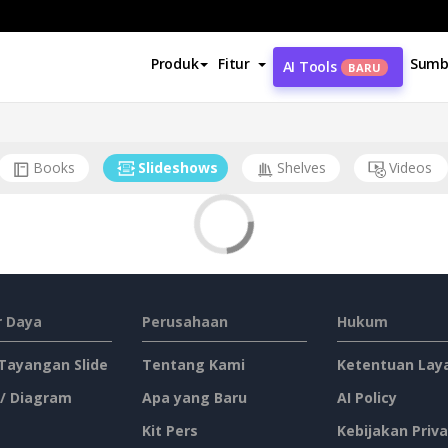
Produk
Fitur
Sumb
AI Tools
BARU
Books
Slideshows
Shelves
Videos
 Daya
Perusahaan
Hukum
 Tayangan Slide
Tentang Kami
Ketentuan Lay
 / Diagram
Apa yang Baru
AI Policy
Kit Pers
Kebijakan Priva