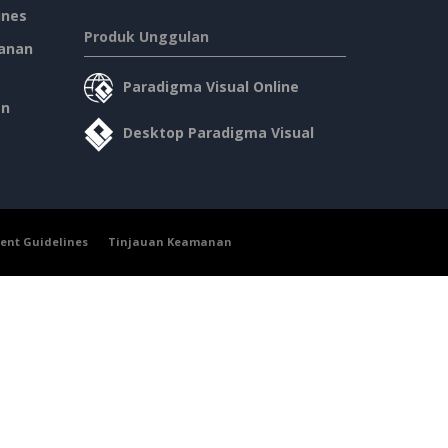
ines
Produk Unggulan
anan
Paradigma Visual Online
an
Desktop Paradigma Visual
ent Guidelines
Tinjauan Keamanan