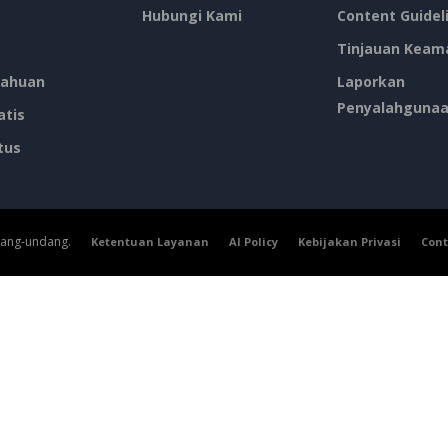
Hubungi Kami
Content Guidel
Tinjauan Keam
ahuan
Laporkan
Penyalahguna
atis
tus
dang-undang.
Ketentuan Layanan
AI Policy
Kebijakan Privasi
Cont