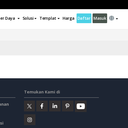
er Daya
Solusi
Templat
Harga
Daftar
Masuk
Temukan Kami di
anan
si