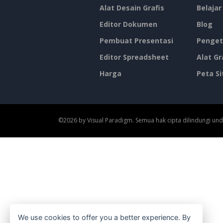
Alat Desain Grafis
Belajar
Editor Dokumen
Blog
Pembuat Presentasi
Penget
Editor Spreadsheet
Alat Gr
Harga
Peta Si
©2026 by Visual Paradigm. Semua hak cipta dilindungi un
We use cookies to offer you a better experience. By