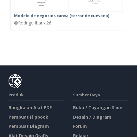
Modelo de negocios canva (terror de cuevana)
@Rodrigo Ibarra26
Produk
Sumber Daya
Rangkaian Alat PDF
Buku / Tayangan Slide
Pembuat Flipbook
Desain / Diagram
Pembuat Diagram
Forum
Alat Desain Grafis
Belajar